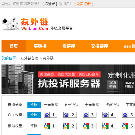
您好，欢迎来到友外链！
[ 请登录 ]
新用户？
[ 免费注册 ]
首页
买链接
卖链接
交换链接
seo
您的位置：
友外链首页
>
买外链
选择分类：
不限
一元链接
五元链接
十元链接
推荐链接
中文
百度权重：
不限
移动权重：
不限