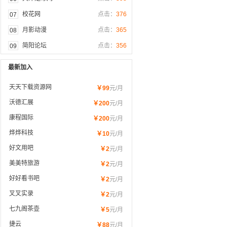
校花网
点击：
376
07
月影动漫
点击：
365
08
简阳论坛
点击：
356
09
最新加入
天天下载资源网
￥99
元/月
沃德汇展
￥200
元/月
康程国际
￥200
元/月
烨烨科技
￥10
元/月
好文用吧
￥2
元/月
美美特旅游
￥2
元/月
好好看书吧
￥2
元/月
叉叉实录
￥2
元/月
七九阁茶壶
￥5
元/月
捷云
￥88
元/月