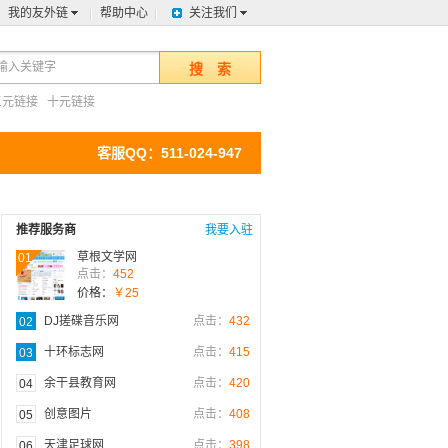
我的友外链
帮助中心
关注我们
搜 索
五元链接
十元链接
客服QQ：511-024-947
推荐服务商
我要入驻
草根文学网
01
点击：
452
价格：
￥25
DJ搓碟音乐网
点击：
432
02
十环标志网
点击：
415
03
余干县教育网
点击：
420
04
创意图片
点击：
408
05
天津足球网
点击：
398
06