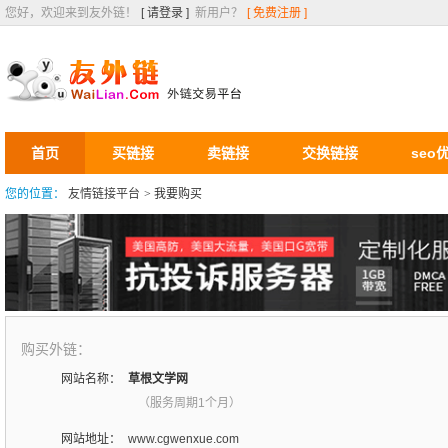
您好，欢迎来到友外链！
[ 请登录 ]
新用户？
[ 免费注册 ]
首页
买链接
卖链接
交换链接
seo
您的位置：
友情链接平台
>
我要购买
购买外链：
网站名称：
草根文学网
（服务周期1个月）
网站地址：
www.cgwenxue.com