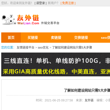
您好，欢迎来到友外链！
[ 请登录 ]
新用户？
[ 免费注册 ]
首页
买链接
卖链接
交换链接
seo
您的位置：
友情链接平台
>
seo优化
>
了解如何建设网站只需5大步骤
了解如何建设网站只需5大步
时间：2021-06-25 09:27:58
来源：
友外链
编辑：小