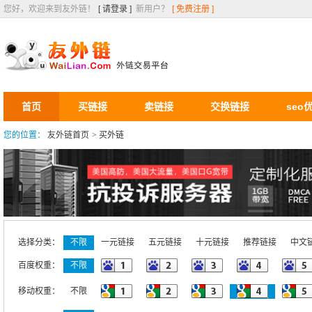
您好，欢迎来到友外链！
[ 请登录 ]
新用户？
[ 免费注册 ]
首页
买链接
卖链接
交换链接
seo
您的位置：
友外链首页
>
买外链
选择分类：
不限
一元链接
五元链接
十元链接
推荐链接
中文
百度权重：
不限
移动权重：
不限